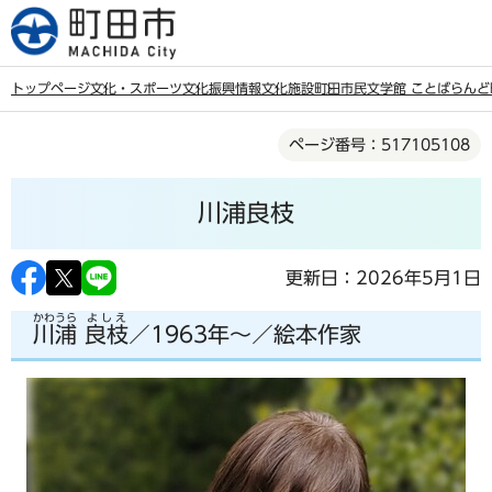
こ
の
ペ
トップページ
文化・スポーツ
文化振興情報
文化施設
町田市民文学館 ことばらんど
ー
本
ジ
ページ番号：517105108
文
の
こ
先
川浦良枝
こ
頭
か
で
ら
更新日：2026年5月1日
す
かわうら
よしえ
川浦
良枝
／1963年～／絵本作家