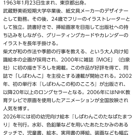
1963年1月23日生まれ、東京都出身。
武蔵野美術短期大学卒業後、紙文具メーカーのデザイナー
として勤務。その後、24歳でフリーのイラストレーターと
して独立。読書好きで、挿絵画家を目指して出版社への持
ち込みをしながら、グリーティングカードやカレンダーの
イラストを長年手掛ける。
柴犬が和の作法や季節の行事を教える、という大人向け知
識絵本の企画が採用され、2000年に雑誌「MOE」（白泉
社）に初の描き下ろしを掲載。この作品が好評を得て、同
誌で「しばわんこ」を主役とする連載が開始される。2002
年、初の単行本『しばわんこの和のこころ』が出版され、
以降20年以上のロングセラーとなる。2006年にはNHK教
育テレビで原画を使用したアニメーションが全国放映され
人気を博す。
2026年には初の幼児向け絵本『しばわんこのたなばたまつ
り』を刊行。水彩、色鉛筆などを用いたあたたかみのある
タッチで、児童書、絵本、実用書の挿絵、装画なども幅広