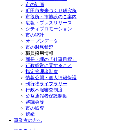
市の計画
町田市未来づくり研究所
市役所・市施設のご案内
広報・プレスリリース
シティプロモーション
市の統計
オープンデータ
市の財務状況
職員採用情報
部長・課の「仕事目標」
行政経営に関すること
指定管理者制度
情報公開・個人情報保護
刊行物ライブラリー
行政不服審査制度
公益通報者保護制度
審議会等
市の監査
選挙
事業者の方へ