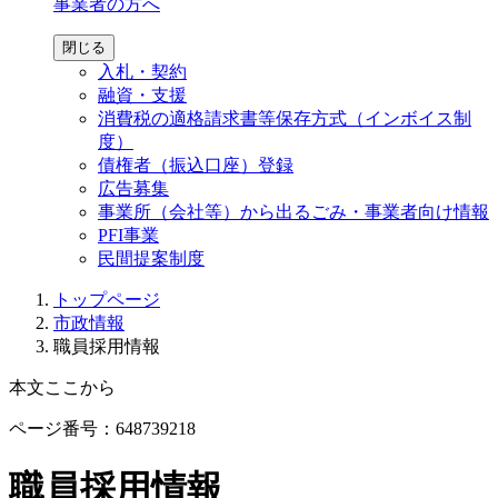
事業者の方へ
閉じる
入札・契約
融資・支援
消費税の適格請求書等保存方式（インボイス制
度）
債権者（振込口座）登録
広告募集
事業所（会社等）から出るごみ・事業者向け情報
PFI事業
民間提案制度
トップページ
市政情報
職員採用情報
本文ここから
ページ番号：648739218
職員採用情報