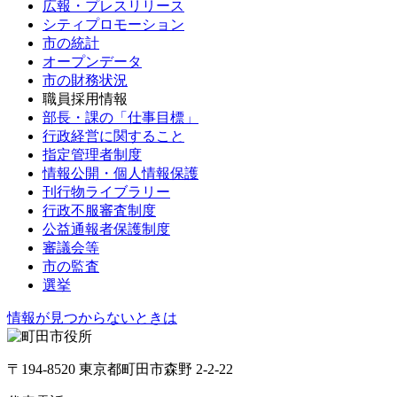
広報・プレスリリース
シティプロモーション
市の統計
オープンデータ
市の財務状況
職員採用情報
部長・課の「仕事目標」
行政経営に関すること
指定管理者制度
情報公開・個人情報保護
刊行物ライブラリー
行政不服審査制度
公益通報者保護制度
審議会等
市の監査
選挙
情報が見つからないときは
〒194-8520 東京都町田市森野 2-2-22