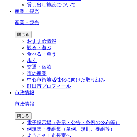
貸し出し施設について
産業・観光
産業・観光
閉じる
おすすめ情報
観る・遊ぶ
食べる・買う
歩く
交通・宿泊
市の産業
中心市街地活性化に向けた取り組み
町田市プロフィール
市政情報
市政情報
閉じる
電子掲示場（告示・公告・条例の公布等）
例規集・要綱集（条例、規則、要綱等）
ようこそ！市長室へ