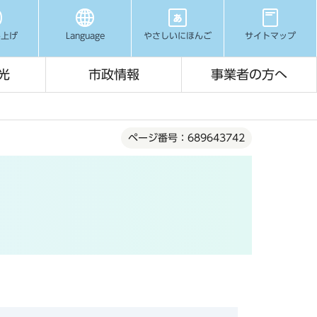
み上げ
Language
やさしいにほんご
サイトマップ
光
市政情報
事業者の方へ
ページ番号：689643742