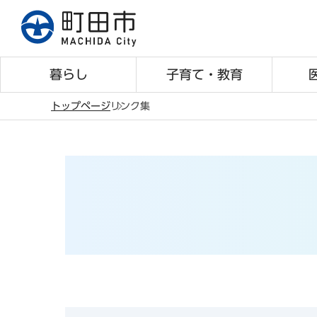
こ
の
ペ
ー
暮らし
子育て・教育
ジ
の
トップページ
リンク集
先
本
頭
文
で
こ
す
こ
か
ら