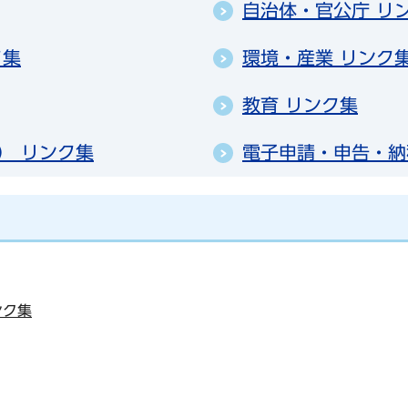
自治体・官公庁 リ
ク集
環境・産業 リンク
教育 リンク集
） リンク集
電子申請・申告・納
ンク集