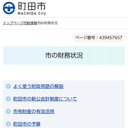
こ
の
ペ
トップページ
市政情報
市の財務状況
ー
本
ジ
ページ番号：439457657
文
の
こ
先
市の財務状況
こ
頭
か
で
ら
す
よく使う財政用語の解説
町田市の新公会計制度について
市有財産の有効活用
町田市の予算