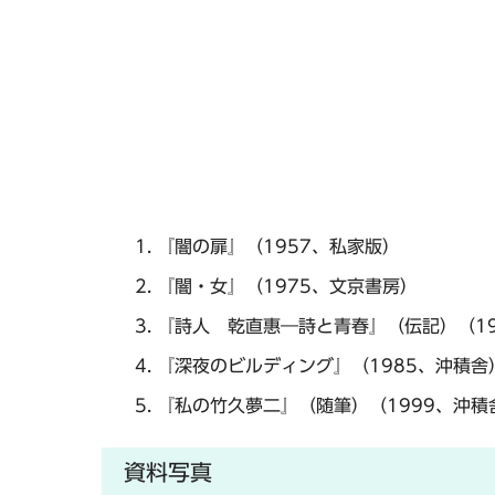
『闇の扉』（1957、私家版）
『闇・女』（1975、文京書房）
『詩人 乾直惠―詩と青春』（伝記）（19
『深夜のビルディング』（1985、沖積舎
『私の竹久夢二』（随筆）（1999、沖積
資料写真