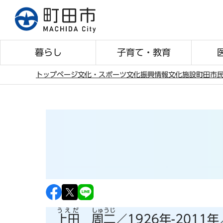
こ
の
ペ
ー
暮らし
子育て・教育
ジ
の
トップページ
文化・スポーツ
文化振興情報
文化施設
町田市民
先
本
頭
文
で
こ
す
こ
か
ら
うえだ
しゅうじ
上田
周二
／1926年-2011