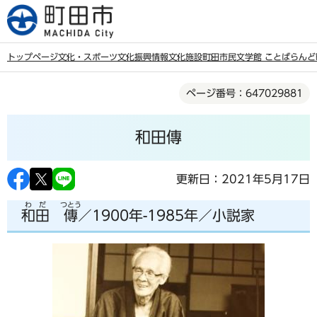
こ
の
ペ
トップページ
文化・スポーツ
文化振興情報
文化施設
町田市民文学館 ことばらんど
ー
本
ジ
ページ番号：647029881
文
の
こ
先
和田傳
こ
頭
か
で
ら
更新日：2021年5月17日
す
わだ
つとう
和田
傳
／1900年-1985年／小説家