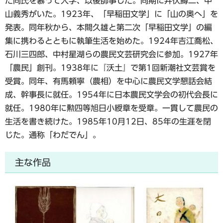
た同氏を慕って入学、以後師事した。同期に井伏鱒二、中
山義秀がいた。1923年、「早稲田文学」に「山の奥へ」を
発表。同年秋から、本間久雄と第二次「早稲田文学」の編
集に携わるとともに執筆生活を始めた。1924年吉江喬松、
石川三四郎、中村星湖らの農民文芸研究会に参加。1927年
「農民」創刊。1938年に『沃土』で第1回新潮社文芸賞を
受賞。同年、有馬頼寧（農相）を中心に農民文学懇話会結
成、幹事長に就任。1954年に日本農民文学会の初代会長に
就任。1980年に勲四等旭日小綬章を受章。一貫して農民の
生活を書き続けた。1985年10月12日、85年の生涯を閉
じた。通称「わだでん」。
主な作品