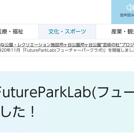
音声読
医療・福祉
文化・スポーツ
産業・観
的な公園・レクリエーション施設
芹ヶ谷公園
芹ヶ谷公園“芸術の杜“プロ
020年11月「FutureParkLab(フューチャーパークラボ)」を開催しま
utureParkLab(
ました！