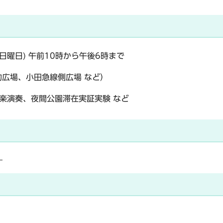
(日曜日) 午前10時から午後6時まで
的広場、小田急線側広場 など）
楽演奏、夜間公園滞在実証実験 など
）