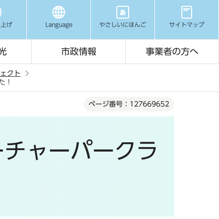
み上げ
Language
やさしいにほんご
サイトマップ
光
市政情報
事業者の方へ
ジェクト
した！
ページ番号：127669652
フューチャーパークラ