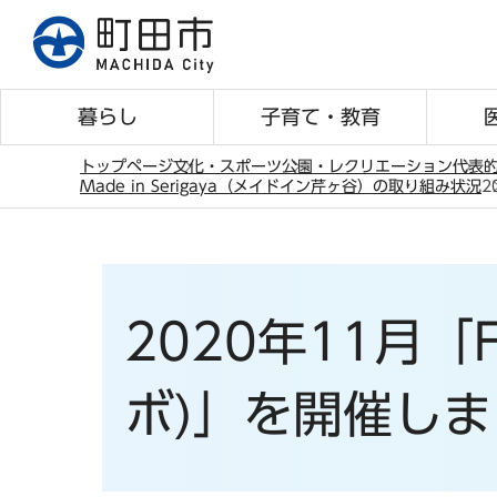
こ
の
ペ
ー
暮らし
子育て・教育
ジ
の
トップページ
文化・スポーツ
公園・レクリエーション
代表
Made in Serigaya（メイドイン芹ヶ谷）の取り組み状況
2
先
本
頭
文
で
こ
す
こ
2020年11月「F
か
ら
ボ)」を開催し