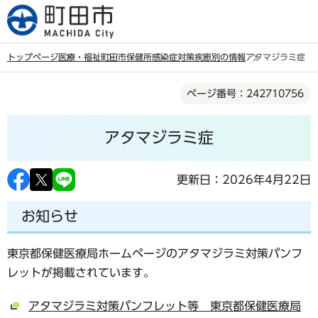
こ
の
ペ
トップページ
医療・福祉
町田市保健所
感染症対策
疾患別の情報
アタマジラミ症
ー
本
ジ
ページ番号：242710756
文
の
こ
先
アタマジラミ症
こ
頭
か
で
ら
更新日：2026年4月22日
す
お知らせ
東京都保健医療局ホームページのアタマジラミ対策パンフ
レットが掲載されています。
アタマジラミ対策パンフレット等 東京都保健医療局