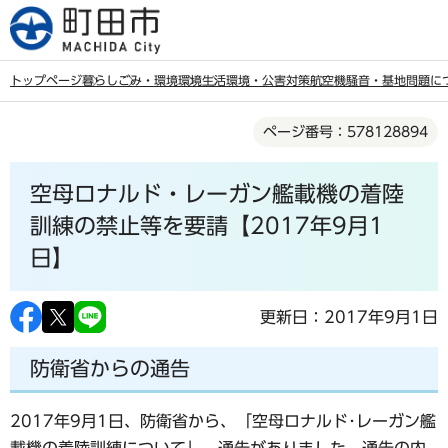
こ
の
ペ
トップページ
暮らし
ごみ・環境
環境
生活環境・公害対策
航空機騒音・基地問題に
ー
本
ジ
ページ番号：578128894
文
の
こ
先
空母ロナルド・レーガン艦載機の着陸
こ
頭
か
訓練の禁止等を要請【2017年9月1
で
ら
日】
す
更新日：2017年9月1日
防衛省からの通告
2017年9月1日、防衛省から、「空母ロナルド･レーガン艦
載機の着陸訓練について」、通告がありました。通告の内