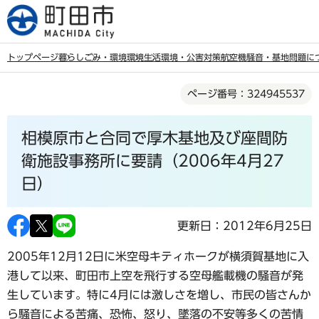
こ
の
ペ
トップページ
暮らし
ごみ・環境
環境
生活環境・公害対策
航空機騒音・基地問題に
ー
本
ジ
ページ番号：324945537
文
の
こ
先
相模原市と合同で厚木基地及び座間防
こ
頭
か
衛施設事務所に要請（2006年4月27
で
ら
日）
す
更新日：2012年6月25日
2005年12月12日に米空母キティホークが横須賀基地に入
港して以来、町田市上空を飛行する空母艦載機の騒音が発
生しています。特に4月には激しさを増し、市民の皆さんか
ら騒音による苦痛、恐怖、怒り、墜落の不安等多くの苦情