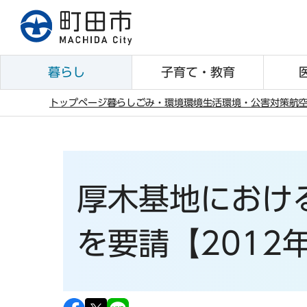
こ
の
ペ
ー
暮らし
子育て・教育
ジ
の
トップページ
暮らし
ごみ・環境
環境
生活環境・公害対策
航
先
本
頭
文
で
こ
す
こ
厚木基地におけ
か
ら
を要請【2012