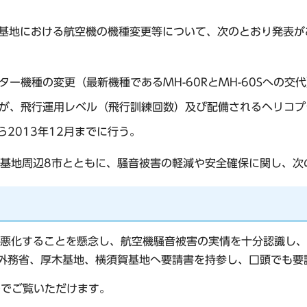
厚木基地における航空機の機種変更等について、次のとおり発表
ー機種の変更（最新機種であるMH-60RとMH-60Sへの交
が、飛行運用レベル（飛行訓練回数）及び配備されるヘリコプ
ら2013年12月までに行う。
基地周辺8市とともに、騒音被害の軽減や安全確保に関し、次
悪化することを懸念し、航空機騒音被害の実情を十分認識し、
外務省、厚木基地、横須賀基地へ要請書を持参し、口頭でも要
ルでご覧いただけます。