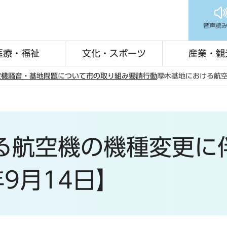
音声読
医療・福祉
文化・スポーツ
産業・観
空機騒音・基地問題について
市の取り組み
要請行動
厚木基地における航空
る航空機の機種変更に
年9月14日】