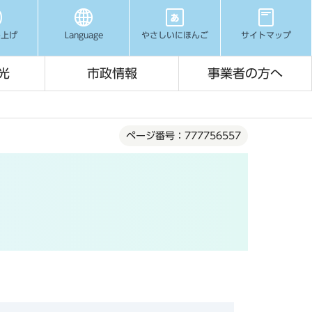
み上げ
Language
やさしいにほんご
サイトマップ
光
市政情報
事業者の方へ
ページ番号：777756557