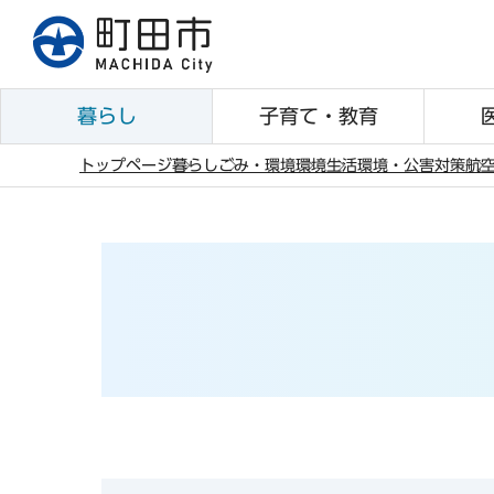
こ
の
ペ
ー
暮らし
子育て・教育
ジ
の
トップページ
暮らし
ごみ・環境
環境
生活環境・公害対策
航
先
本
頭
文
で
こ
す
こ
か
ら