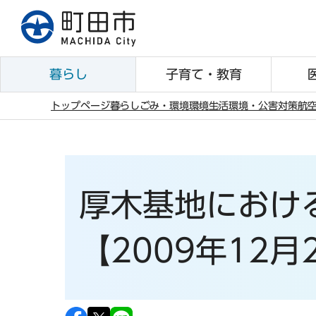
こ
の
ペ
ー
暮らし
子育て・教育
ジ
の
トップページ
暮らし
ごみ・環境
環境
生活環境・公害対策
航
先
本
頭
文
で
こ
す
こ
厚木基地におけ
か
ら
【2009年12月