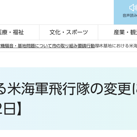
音声読
医療・福祉
文化・スポーツ
産業・観
空機騒音・基地問題について
市の取り組み
要請行動
厚木基地における米海
る米海軍飛行隊の変更
2日】