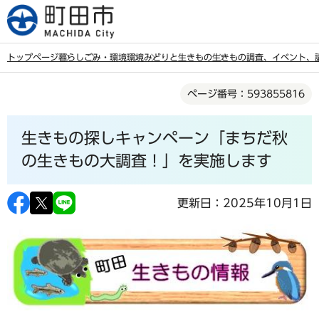
こ
の
ペ
トップページ
暮らし
ごみ・環境
環境
みどりと生きもの
生きもの調査、イベント、
ー
本
ジ
ページ番号：593855816
文
の
こ
先
生きもの探しキャンペーン「まちだ秋
こ
頭
か
の生きもの大調査！」を実施します
で
ら
す
更新日：2025年10月1日