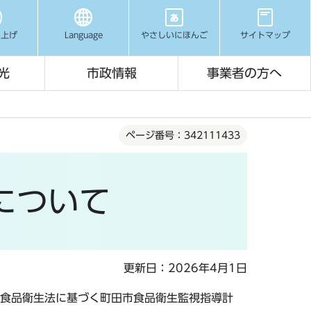
み上げ
Language
やさしいにほんご
サイトマップ
光
市政情報
事業者の方へ
ページ番号：342111433
について
更新日：2026年4月1日
食品衛生法に基づく町田市食品衛生監視指導計