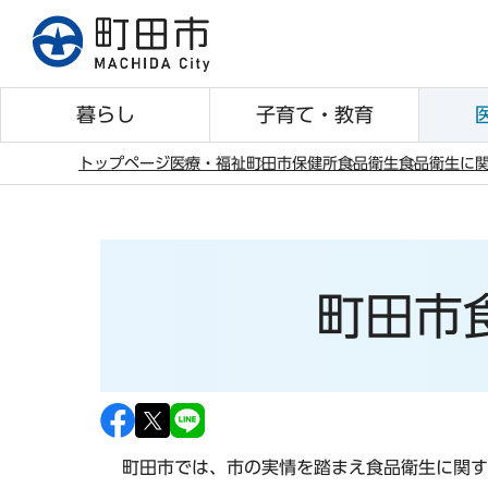
こ
の
ペ
ー
暮らし
子育て・教育
ジ
の
トップページ
医療・福祉
町田市保健所
食品衛生
食品衛生に
先
本
頭
文
で
こ
す
こ
町田市
か
ら
町田市では、市の実情を踏まえ食品衛生に関す