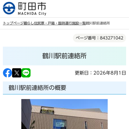
こ
の
ペ
トップページ
暮らし
住民票・戸籍・臨時運行
施設一覧
鶴川駅前連絡所
ー
本
ジ
ページ番号：843271042
文
の
こ
先
鶴川駅前連絡所
こ
頭
か
で
ら
更新日：2026年8月1日
す
鶴川駅前連絡所の概要