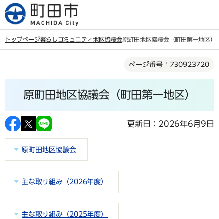
こ
の
ペ
トップページ
暮らし
コミュニティ
地区協議会
原町田地区協議会（町田第一地区）
ー
本
ジ
ページ番号：730923720
文
の
こ
先
原町田地区協議会（町田第一地区）
こ
頭
か
で
ら
更新日：2026年6月9日
す
原町田地区協議会
主な取り組み（2026年度）
主な取り組み（2025年度）