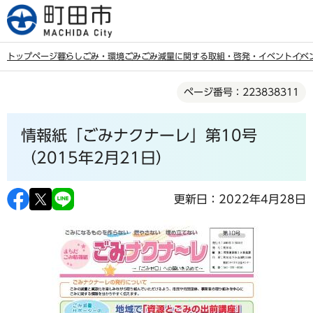
こ
の
ペ
トップページ
暮らし
ごみ・環境
ごみ
ごみ減量に関する取組・啓発・イベント
イベ
ー
本
ジ
ページ番号：223838311
文
の
こ
先
情報紙「ごみナクナーレ」第10号
こ
頭
か
（2015年2月21日）
で
ら
す
更新日：2022年4月28日