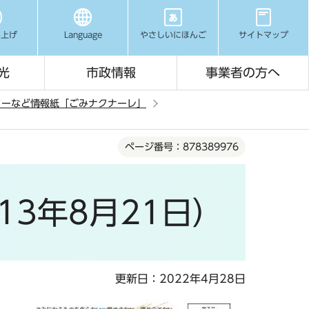
み上げ
Language
やさしいにほんご
サイトマップ
光
市政情報
事業者の方へ
ターなど
情報紙「ごみナクナーレ」
ページ番号：878389976
3年8月21日）
更新日：2022年4月28日