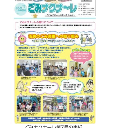
ごみナクナーレ第7号の表紙