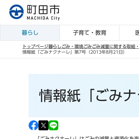
こ
の
ペ
ー
暮らし
子育て・教育
ジ
の
トップページ
暮らし
ごみ・環境
ごみ
ごみ減量に関する取組
情報紙「ごみナクナーレ」第7号（2013年8月21日）
先
本
頭
文
で
こ
す
こ
情報紙「ごみナ
か
ら
「ごみナクナーレ」はごみの減量と資源化を楽