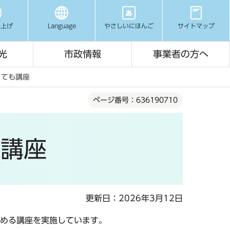
み上げ
Language
やさしいにほんご
サイトマップ
光
市政情報
事業者の方へ
くても講座
ページ番号：636190710
も講座
更新日：2026年3月12日
める講座を実施しています。