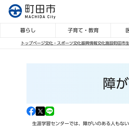
こ
の
ペ
ー
暮らし
子育て・教育
ジ
の
トップページ
文化・スポーツ
文化振興情報
文化施設
町田市
先
本
頭
文
で
こ
す
こ
障が
か
ら
生涯学習センターでは、障がいのある人もない