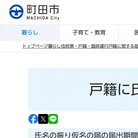
こ
の
ペ
ー
暮らし
子育て・教育
ジ
の
トップページ
暮らし
住民票・戸籍・臨時運行
戸籍に関する
先
本
頭
文
で
こ
す
こ
戸籍に
か
ら
氏名の振り仮名の届の届出期間