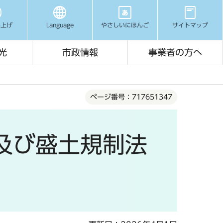
み上げ
Language
やさしいにほんご
サイトマップ
光
市政情報
事業者の方へ
ページ番号：717651347
及び盛土規制法