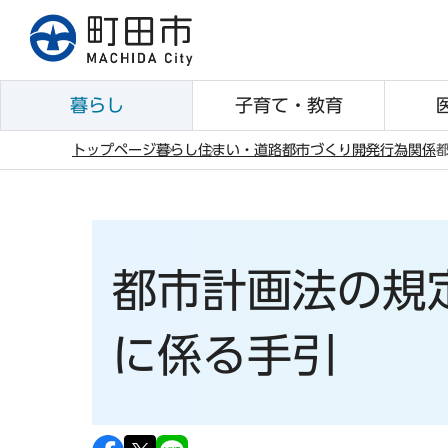
こ
の
ペ
ー
暮らし
子育て・教育
ジ
の
トップページ
暮らし
住まい・道路
都市づくり
開発行為関係
先
本
頭
文
で
こ
す
こ
都市計画法の規
か
ら
に係る手引