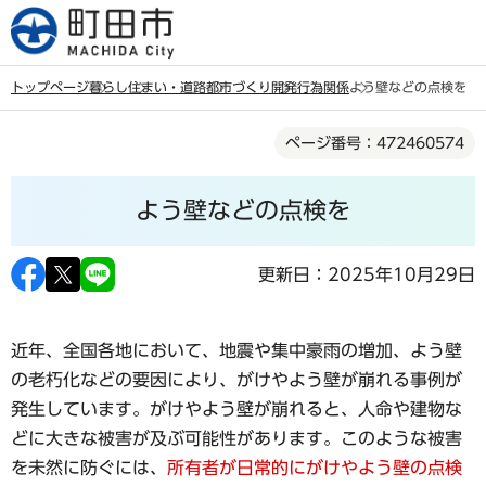
こ
の
ペ
トップページ
暮らし
住まい・道路
都市づくり
開発行為関係
よう壁などの点検を
ー
本
ジ
ページ番号：472460574
文
の
こ
先
よう壁などの点検を
こ
頭
か
で
ら
更新日：2025年10月29日
す
近年、全国各地において、地震や集中豪雨の増加、よう壁
の老朽化などの要因により、がけやよう壁が崩れる事例が
発生しています。がけやよう壁が崩れると、人命や建物な
どに大きな被害が及ぶ可能性があります。このような被害
を未然に防ぐには、
所有者が日常的にがけやよう壁の点検