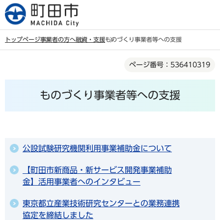
こ
の
ペ
トップページ
事業者の方へ
融資・支援
ものづくり事業者等への支援
ー
本
ジ
ページ番号：536410319
文
の
こ
先
ものづくり事業者等への支援
こ
頭
か
で
ら
す
公設試験研究機関利用事業補助金について
【町田市新商品・新サービス開発事業補助
金】活用事業者へのインタビュー
東京都立産業技術研究センターとの業務連携
協定を締結しました