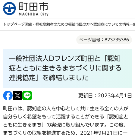
こ
の
ペ
トップページ
医療・福祉
高齢者のための福祉
市民の方へ
認知症についての情報
一
ー
本
ジ
ページ番号：823735386
文
の
こ
先
一般社団法人Dフレンズ町田と「認知
こ
頭
か
症とともに生きるまちづくりに関する
で
ら
連携協定」を締結しました
す
更新日：2023年4月1日
町田市は、認知症の人を中心として共に生きる全ての人が
自分らしく希望をもって活躍することができる「認知症と
ともに生きるまち」の実現に取り組んでいます。この度、
まちづくりの取組を推進するため、2021年9月21日に一