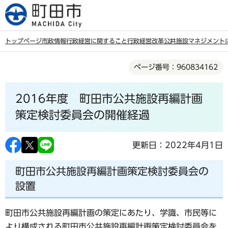
こ
の
ペ
トップページ
市政情報
行政経営に関すること
行政経営改革
公共施設マネジメント
ー
本
ジ
ページ番号：960834162
文
の
こ
先
2016年度 町田市公共施設再編計画
こ
頭
か
策定検討委員会の開催経過
で
ら
す
更新日：2022年4月1日
町田市公共施設再編計画策定検討委員会の
設置
町田市公共施設再編計画の策定にあたり、学識、市民等に
より構成される町田市公共施設再編計画策定検討委員会を