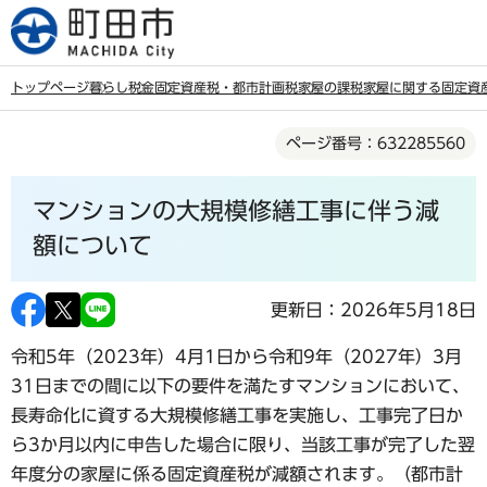
こ
の
ペ
トップページ
暮らし
税金
固定資産税・都市計画税
家屋の課税
家屋に関する固定資
ー
本
ジ
ページ番号：632285560
文
の
こ
先
マンションの大規模修繕工事に伴う減
こ
頭
か
額について
で
ら
す
更新日：2026年5月18日
令和5年（2023年）4月1日から令和9年（2027年）3月
31日までの間に以下の要件を満たすマンションにおいて、
長寿命化に資する大規模修繕工事を実施し、
工事完了日か
ら3か月以内に申告した場合
に限り、当該工事が完了した翌
年度分の家屋に係る固定資産税が減額されます。（都市計