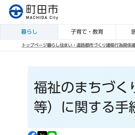
こ
の
ペ
ー
暮らし
子育て・教育
ジ
の
トップページ
暮らし
住まい・道路
都市づくり
建築行為関係
先
本
頭
文
で
こ
す
こ
福祉のまちづく
か
ら
等）に関する手