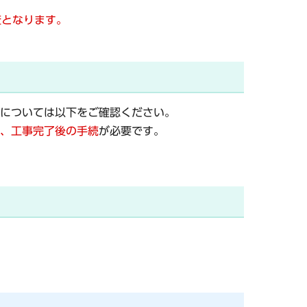
査となります。
については以下をご確認ください。
、工事完了後の手続
が必要
です。