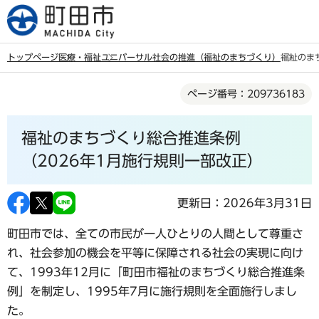
こ
の
ペ
トップページ
医療・福祉
ユニバーサル社会の推進（福祉のまちづくり）
福祉のま
ー
本
ジ
ページ番号：209736183
文
の
こ
先
福祉のまちづくり総合推進条例
こ
頭
か
（2026年1月施行規則一部改正）
で
ら
す
更新日：2026年3月31日
町田市では、全ての市民が一人ひとりの人間として尊重さ
れ、社会参加の機会を平等に保障される社会の実現に向け
て、1993年12月に「町田市福祉のまちづくり総合推進条
例」を制定し、1995年7月に施行規則を全面施行しまし
た。