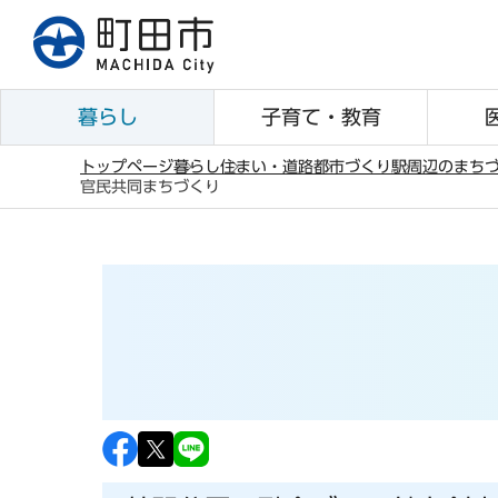
こ
の
ペ
ー
暮らし
子育て・教育
ジ
の
トップページ
暮らし
住まい・道路
都市づくり
駅周辺のまち
官民共同まちづくり
先
本
頭
文
で
こ
す
こ
か
ら