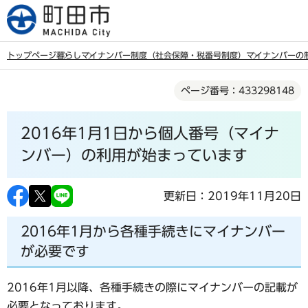
こ
の
ペ
トップページ
暮らし
マイナンバー制度（社会保障・税番号制度）
マイナンバーの
ー
本
ジ
ページ番号：433298148
文
の
こ
先
2016年1月1日から個人番号（マイナ
こ
頭
か
ンバー）の利用が始まっています
で
ら
す
更新日：2019年11月20日
2016年1月から各種手続きにマイナンバー
が必要です
2016年1月以降、各種手続きの際にマイナンバーの記載が
必要となっております。