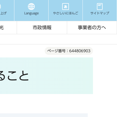
み上げ
Language
やさしいにほんご
サイトマップ
光
市政情報
事業者の方へ
ページ番号：644806903
ること