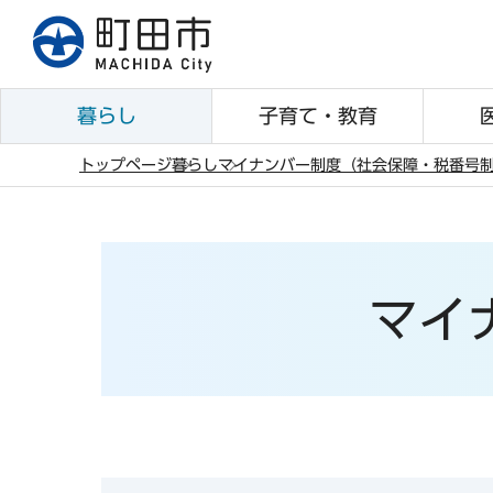
こ
の
ペ
ー
暮らし
子育て・教育
ジ
の
トップページ
暮らし
マイナンバー制度（社会保障・税番号
先
本
頭
文
で
こ
す
こ
マイ
か
ら