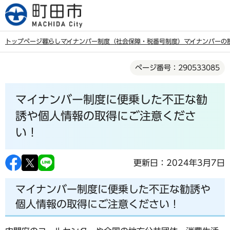
こ
の
ペ
トップページ
暮らし
マイナンバー制度（社会保障・税番号制度）
マイナンバーの
ー
本
ジ
ページ番号：290533085
文
の
こ
先
マイナンバー制度に便乗した不正な勧
こ
頭
か
誘や個人情報の取得にご注意くださ
で
ら
い！
す
更新日：2024年3月7日
マイナンバー制度に便乗した不正な勧誘や
個人情報の取得にご注意ください！