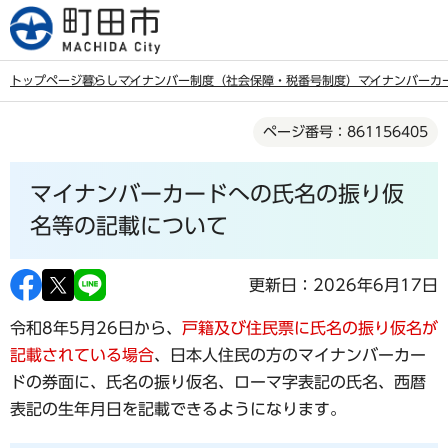
こ
の
ペ
トップページ
暮らし
マイナンバー制度（社会保障・税番号制度）
マイナンバーカ
ー
本
ジ
ページ番号：861156405
文
の
こ
先
マイナンバーカードへの氏名の振り仮
こ
頭
か
名等の記載について
で
ら
す
更新日：2026年6月17日
令和8年5月26日から、
戸籍及び住民票に氏名の振り仮名が
記載されている場合
、日本人住民の方のマイナンバーカー
ドの券面に、氏名の振り仮名、ローマ字表記の氏名、西暦
表記の生年月日を記載できるようになります。