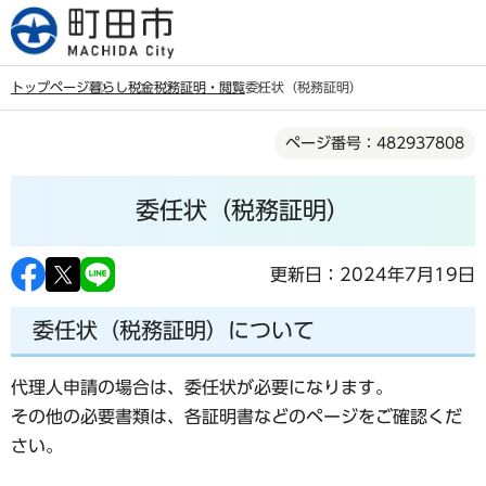
こ
の
ペ
トップページ
暮らし
税金
税務証明・閲覧
委任状（税務証明）
ー
本
ジ
ページ番号：482937808
文
の
こ
先
委任状（税務証明）
こ
頭
か
で
ら
更新日：2024年7月19日
す
委任状（税務証明）について
代理人申請の場合は、委任状が必要になります。
その他の必要書類は、各証明書などのページをご確認くだ
さい。