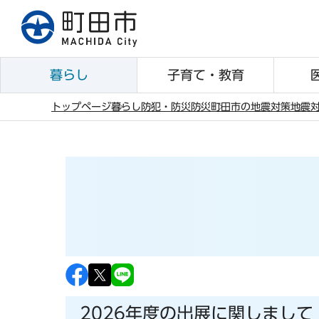
こ
の
ペ
ー
暮らし
子育て・教育
ジ
の
トップページ
暮らし
防犯・防災
防災
町田市の地震対策
地震
先
本
頭
文
で
こ
す
こ
か
ら
2026年度の出展に関しまして