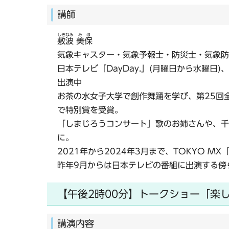
講師
しきなみ
みほ
敷波
美保
気象キャスター・気象予報士・防災士・気象防
日本テレビ「DayDay.」(月曜日から水曜日
出演中
お茶の水女子大学で創作舞踊を学び、第25回
で特別賞を受賞。
「しまじろうコンサート」歌のお姉さんや、千
に。
2021年から2024年3月まで、TOKYO M
昨年9月からは日本テレビの番組に出演する傍
【午後2時00分】トークショー「楽
講演内容