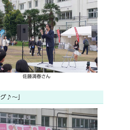
佐藤満春さん
ング♪～」