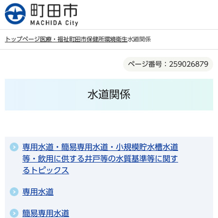
こ
の
ペ
トップページ
医療・福祉
町田市保健所
環境衛生
水道関係
ー
本
ジ
ページ番号：259026879
文
の
こ
先
水道関係
こ
頭
か
で
ら
す
専用水道・簡易専用水道・小規模貯水槽水道
等・飲用に供する井戸等の水質基準等に関す
るトピックス
専用水道
簡易専用水道