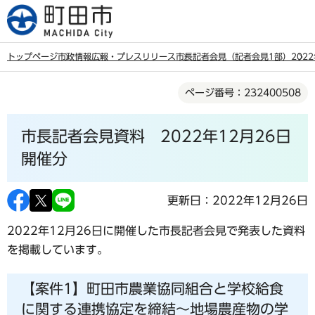
こ
の
ペ
トップページ
市政情報
広報・プレスリリース
市長記者会見（記者会見1部）
202
ー
本
ジ
ページ番号：232400508
文
の
こ
先
市長記者会見資料 2022年12月26日
こ
頭
か
開催分
で
ら
す
更新日：2022年12月26日
2022年12月26日に開催した市長記者会見で発表した資料
を掲載しています。
【案件1】町田市農業協同組合と学校給食
に関する連携協定を締結～地場農産物の学