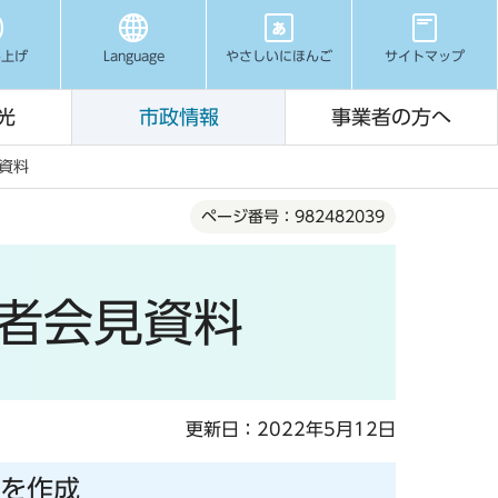
み上げ
Language
やさしいにほんご
サイトマップ
光
市政情報
事業者の方へ
見資料
ページ番号：982482039
記者会見資料
更新日：2022年5月12日
」を作成