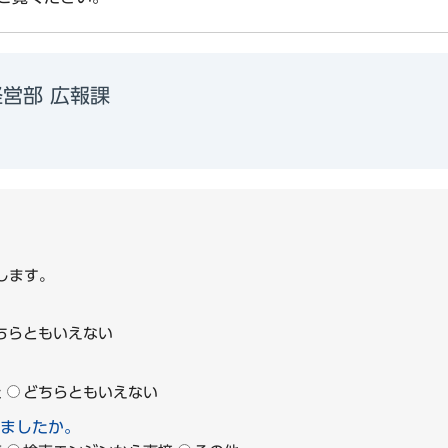
営部 広報課
1
します。
ちらともいえない
た
どちらともいえない
ましたか。