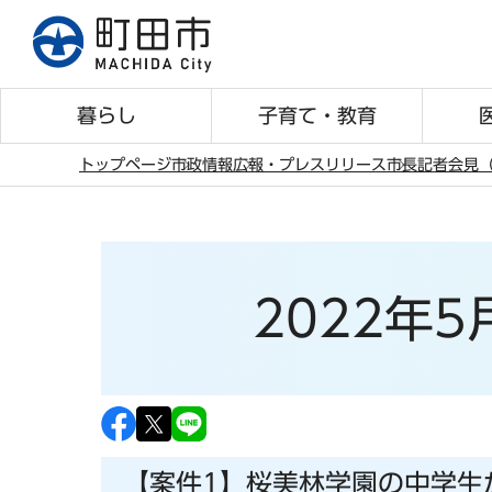
こ
の
ペ
ー
暮らし
子育て・教育
ジ
の
トップページ
市政情報
広報・プレスリリース
市長記者会見（
先
本
頭
文
で
こ
す
こ
2022年
か
ら
【案件1】桜美林学園の中学生