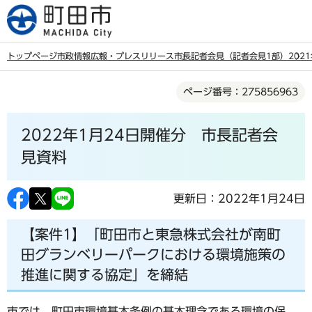
こ
の
ペ
トップページ
市政情報
広報・プレスリリース
市長記者会見（記者会見1部）
202
ー
本
ジ
ページ番号：275856963
文
の
こ
先
2022年1月24日開催分 市長記者会
こ
頭
か
見資料
で
ら
す
更新日：2022年1月24日
【案件1】「町田市と東急株式会社が南町
田グランベリーパークにおける環境施策の
推進に関する協定」を締結
市では、町田市環境基本条例の基本理念である環境の保