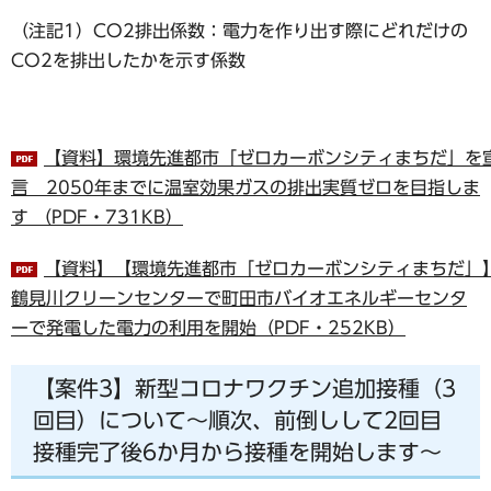
（注記1）CO2排出係数：電力を作り出す際にどれだけの
CO2を排出したかを示す係数
【資料】環境先進都市「ゼロカーボンシティまちだ」を
言 2050年までに温室効果ガスの排出実質ゼロを目指しま
す （PDF・731KB）
【資料】【環境先進都市「ゼロカーボンシティまちだ」
鶴見川クリーンセンターで町田市バイオエネルギーセンタ
ーで発電した電力の利用を開始（PDF・252KB）
【案件3】新型コロナワクチン追加接種（3
回目）について～順次、前倒しして2回目
接種完了後6か月から接種を開始します～