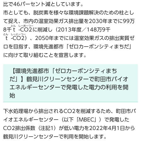
比で46パーセント減としています。
市としても、脱炭素を様々な環境課題解決のための柱とし
て捉え、市内の温室効果ガス排出量を2030年までに99万
とん しーおーつー
8千
ｔ-CO2
に削減し（2013年度／148万9千
とん しーとーつー
ｔ-CO2
）、2050年までには温室効果ガスの排出実質ゼ
ロを目指す、環境先進都市「ゼロカーボンシティまちだ」
に向けて取り組むことを宣言します。
【環境先進都市「ゼロカーボンシティまち
だ」】鶴見川クリーンセンターで町田市バイオ
エネルギーセンターで発電した電力の利用を開
始
下水処理場から排出されるCO2を削減するため、町田市バ
イオエネルギーセンター（以下「MBEC」）で発電した
CO2排出係数（注記1）が低い電力を2022年4月1日から
鶴見川クリーンセンターで利用を開始します。