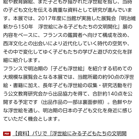
絵や教育錦絵、また子どもが描かれた浮世絵を指し、当時
の子ども文化を伝える貴重な資料として研究が進んでいま
す。本展では、2017年度に当館が実施した展覧会「明治維
新から150年 浮世絵にみる子どもたちの文明開化」展の
内容をベースに、フランスの鑑賞者へ向けて構成を改め、
西洋文化との出会いにより近代化していく時代の空気や、
その中で変化してゆく子どもたちの学びと遊びの文化を詳
細に紹介します。
フランスで明治期の「子ども浮世絵」を紹介する初めての
大規模な展覧会となる本展では、当館所蔵の約90点の浮世
絵・書籍に加え、長年子ども浮世絵の収集・研究活動を行
う公文教育研究会から出品協力を得て、合計約140点を公
開する予定です（出品作品の一部は裏面参照）。色鮮やか
な浮世絵を通し、明治期の日本の子ども文化を身近に感じ
ていただく機会とします。
【資料】パリで「浮世絵にみる子どもたちの文明開