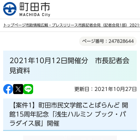
こ
の
ペ
トップページ
市政情報
広報・プレスリリース
市長記者会見（記者会見1部）
202
ー
本
ジ
ページ番号：247828644
文
の
こ
先
2021年10月12日開催分 市長記者会
こ
頭
か
見資料
で
ら
す
更新日：2021年10月27日
【案件1】町田市民文学館ことばらんど 開
館15周年記念「浅生ハルミン ブック・パ
ラダイス展」開催