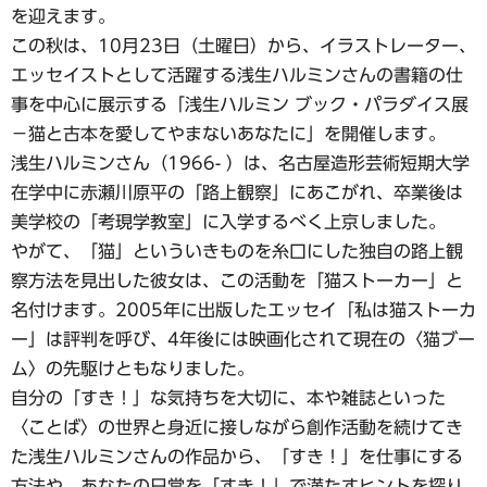
を迎えます。
この秋は、10月23日（土曜日）から、イラストレーター、
エッセイストとして活躍する浅生ハルミンさんの書籍の仕
事を中心に展示する「浅生ハルミン ブック・パラダイス展
－猫と古本を愛してやまないあなたに」を開催します。
浅生ハルミンさん（1966- ）は、名古屋造形芸術短期大学
在学中に赤瀬川原平の「路上観察」にあこがれ、卒業後は
美学校の「考現学教室」に入学するべく上京しました。
やがて、「猫」といういきものを糸口にした独自の路上観
察方法を見出した彼女は、この活動を「猫ストーカー」と
名付けます。2005年に出版したエッセイ「私は猫ストーカ
ー」は評判を呼び、4年後には映画化されて現在の〈猫ブー
ム〉の先駆けともなりました。
自分の「すき！」な気持ちを大切に、本や雑誌といった
〈ことば〉の世界と身近に接しながら創作活動を続けてき
た浅生ハルミンさんの作品から、「すき！」を仕事にする
方法や、あなたの日常を「すき！」で満たすヒントを探り