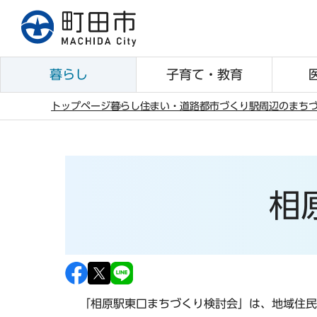
こ
の
ペ
ー
暮らし
子育て・教育
ジ
の
トップページ
暮らし
住まい・道路
都市づくり
駅周辺のまち
先
本
頭
文
で
こ
す
こ
相
か
ら
「相原駅東口まちづくり検討会」は、地域住民