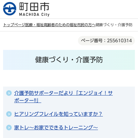
こ
の
ペ
トップページ
医療・福祉
高齢者のための福祉
市民の方へ
健康づくり・介護予防
ー
本
ジ
ページ番号：255610314
文
の
こ
先
健康づくり・介護予防
こ
頭
か
で
ら
す
介護予防サポーターだより「エンジョイ！サ
ポーター!!」
ヒアリングフレイルを知っていますか？
家トレ～お家でできるトレーニング～