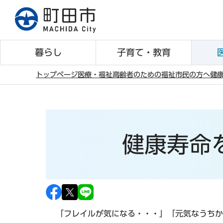
こ
の
ペ
ー
暮らし
子育て・教育
ジ
の
トップページ
医療・福祉
高齢者のための福祉
市民の方へ
健
先
本
頭
文
で
こ
す
こ
健康寿命
か
ら
「フレイルが気になる・・・」「元気なうちか