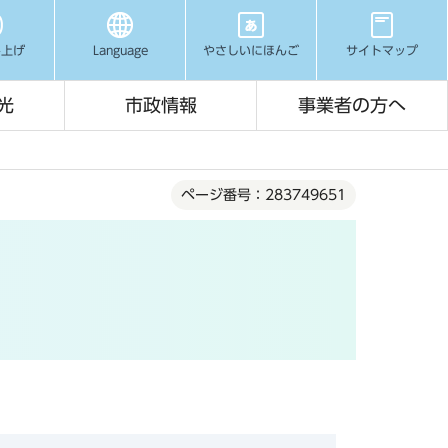
み上げ
Language
やさしいにほんご
サイトマップ
光
市政情報
事業者の方へ
ページ番号：283749651