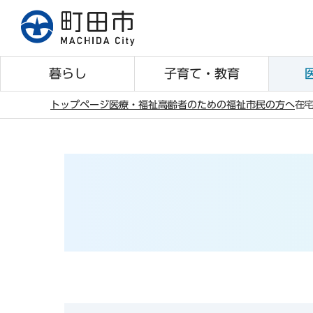
こ
の
ペ
ー
暮らし
子育て・教育
ジ
の
トップページ
医療・福祉
高齢者のための福祉
市民の方へ
在
先
本
頭
文
で
こ
す
こ
か
ら