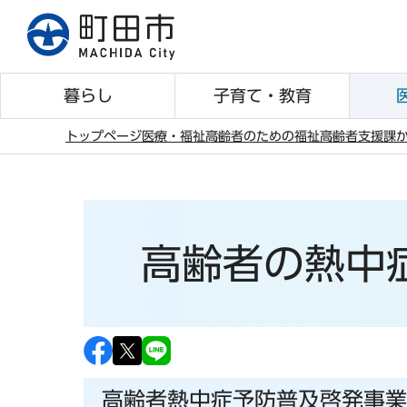
こ
の
ペ
ー
暮らし
子育て・教育
ジ
の
トップページ
医療・福祉
高齢者のための福祉
高齢者支援課
先
本
頭
文
で
こ
す
こ
高齢者の熱中
か
ら
高齢者熱中症予防普及啓発事業