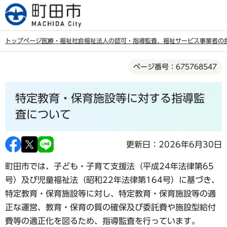
こ
の
ペ
トップページ
医療・福祉
社会福祉法人の認可・指導監査、福祉サービス事業者の
ー
本
ジ
ページ番号：675768547
文
の
こ
先
特定教育・保育施設等に対する指導監
こ
頭
か
査について
で
ら
す
更新日：2026年6月30日
町田市では、子ども・子育て支援法（平成24年法律第65
号）及び児童福祉法（昭和22年法律第164号）に基づき、
特定教育・保育施設等に対し、特定教育・保育施設等の適
正な運営、教育・保育の質の確保及び委託費や施設型給付
費等の適正化を図るため、指導監査を行っています。