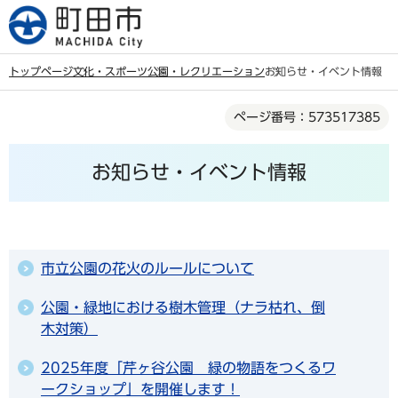
こ
の
ペ
トップページ
文化・スポーツ
公園・レクリエーション
お知らせ・イベント情報
ー
本
ジ
ページ番号：573517385
文
の
こ
先
お知らせ・イベント情報
こ
頭
か
で
ら
す
市立公園の花火のルールについて
公園・緑地における樹木管理（ナラ枯れ、倒
木対策）
2025年度「芹ヶ谷公園 緑の物語をつくるワ
ークショップ」を開催します！