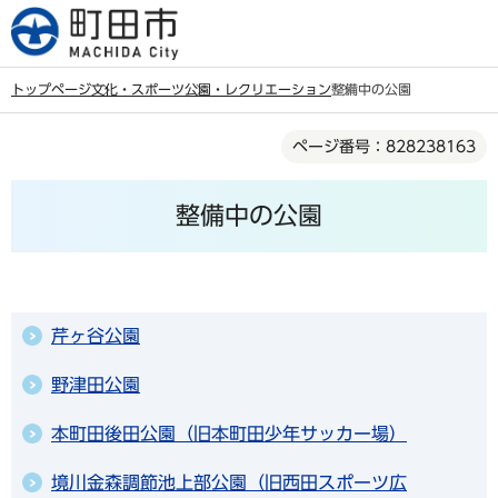
こ
の
ペ
トップページ
文化・スポーツ
公園・レクリエーション
整備中の公園
ー
本
ジ
ページ番号：828238163
文
の
こ
先
整備中の公園
こ
頭
か
で
ら
す
芹ヶ谷公園
野津田公園
本町田後田公園（旧本町田少年サッカー場）
境川金森調節池上部公園（旧西田スポーツ広