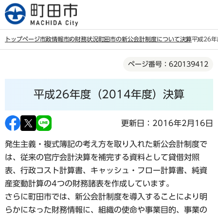
こ
の
ペ
トップページ
市政情報
市の財務状況
町田市の新公会計制度について
決算
平成26年
ー
本
ジ
ページ番号：620139412
文
の
こ
先
平成26年度（2014年度）決算
こ
頭
か
で
ら
更新日：2016年2月16日
す
発生主義・複式簿記の考え方を取り入れた新公会計制度で
は、従来の官庁会計決算を補完する資料として貸借対照
表、行政コスト計算書、キャッシュ・フロー計算書、純資
産変動計算の4つの財務諸表を作成しています。
さらに町田市では、新公会計制度を導入することにより明
らかになった財務情報に、組織の使命や事業目的、事業の